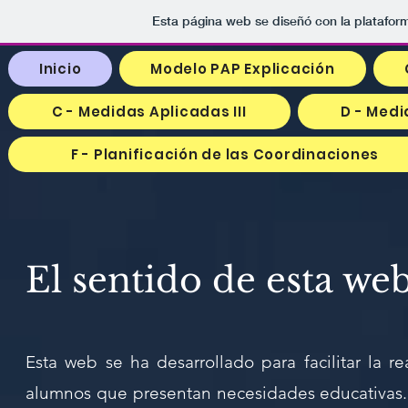
Esta página web se diseñó con la platafo
Inicio
Modelo PAP Explicación
C - Medidas Aplicadas III
D - Med
F - Planificación de las Coordinaciones
El sentido de esta we
Esta web se ha desarrollado para facilitar la r
alumnos que presentan necesidades educativas